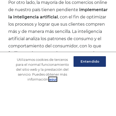
Por otro lado, la mayoría de los comercios online
de nuestro país tienen pendiente
implementar
la inteligencia artificial
, con el fin de optimizar
los procesos y lograr que sus clientes compren
más y de manera más sencilla. La inteligencia
artificial analiza los patrones de consumo y el
comportamiento del consumidor, con lo que
facilita que los compradores encuentren los
Utilizamos cookies de terceros
artículos que desean de forma más sencilla.
Entendido
para el normal funcionamiento
del sitio web y la prestación del
servicio. Puedes obtener más
Uno de los grandes retos del eCommerce, los
información
aquí
.
procesos de logística, puede beneficiarse de
esta tecnología. Un ejemplo claro lo
encontramos en el gigante chino Alibaba que,
tras mapear las rutas de distribución más
eficiente, ha logrado reducir un 30% las