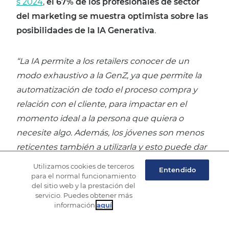
s 2024
,
el 67% de los profesionales de sector
del marketing se muestra optimista sobre las
posibilidades de la IA Generativa
.
“La IA permite a los retailers conocer de un
modo exhaustivo a la GenZ, ya que permite la
automatización de todo el proceso compra y
relación con el cliente, para impactar en el
momento ideal a la persona que quiera o
necesite algo. Además, los jóvenes son menos
reticentes también a utilizarla y esto puede dar
información y análisis preciso sobre el proceso
Utilizamos cookies de terceros
Entendido
de compra
, por lo que podrán
adelantarse a las
para el normal funcionamiento
del sitio web y la prestación del
necesidades individuales, ofrecer
servicio. Puedes obtener más
recomendaciones y llevar a cabo acciones
información
aquí
.
especiales con ellos para maximizar el impacto”,