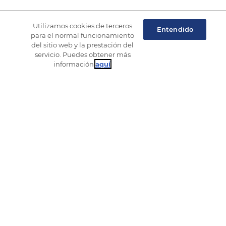
entradas
Utilizamos cookies de terceros
Entendido
para el normal funcionamiento
del sitio web y la prestación del
servicio. Puedes obtener más
información
aquí
.
© 2026 Esta página web es propiedad y está
gestionada por Webloyalty International S.L., una
sociedad mercantil debidamente constituida, con
domicilio social en la C/ Vía de los Poblados, 1 Parque
Empresarial Alvento, Edificio A, planta 5ª, 28033
Madrid. CIF B-86473253, inscrita en el Registro
Mercantil de Madrid, Tomo 29968, Folio 80, Hoja M-
00539273.
Webloyalty es una marca comunitaria registrada
bajo el número 005376082. Todas las demás marcas
aquí mencionadas son propiedad de sus respectivos